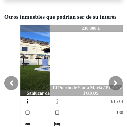
Otros inmuebles que podrían ser de su interés
605-V605
230.000 €
Previous
Next
El Puerto de Santa María / PLAZA DE
TOROS
615-615V
2
130
m
2