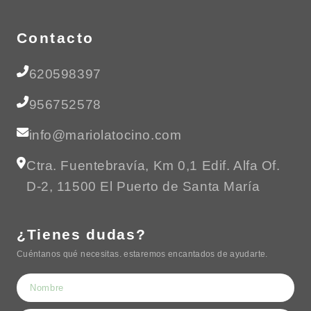
Contacto
620598397
956752578
info@mariolatocino.com
Ctra. Fuentebravía, Km 0,1 Edif. Alfa Of.
D-2, 11500 El Puerto de Santa María
¿Tienes dudas?
Cuéntanos qué necesitas. estaremos encantados de ayudarte.