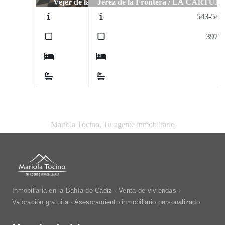
Jerez de la Frontera / LA CARTUJA
543-543V
2
397
m
5
4
Mariola Tocino, Tu agente inmobiliario
Inmobiliaria en la Bahía de Cádiz · Venta de viviendas ·
Valoración gratuita · Asesoramiento inmobiliario personalizado